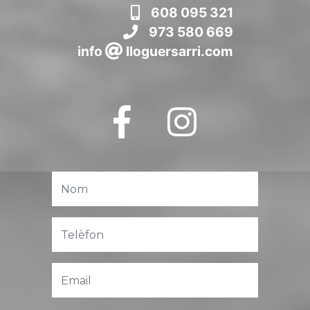
608 095 321
973 580 669
info
lloguersarri.com